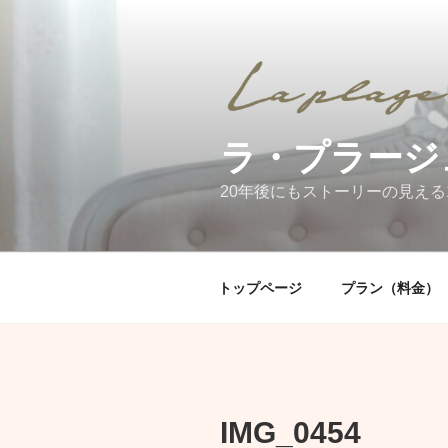
コ
ン
テ
ン
ツ
へ
ラ・プラージ
ス
キ
20年後にもストーリーの見える
ッ
プ
トップページ
プラン（料金）
IMG_0454