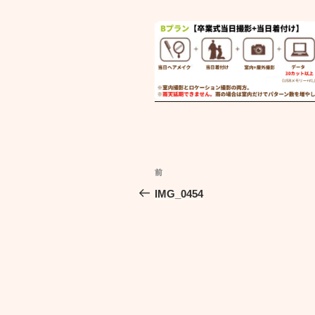
投
前
前
稿
の
IMG_0454
投
ナ
稿
ビ
ゲ
ー