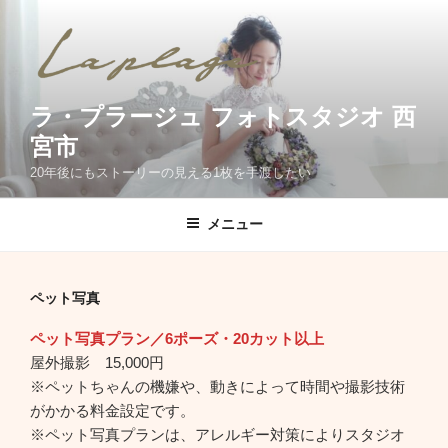
コ
ン
テ
ン
ツ
ラ・プラージュ フォトスタジオ 西
へ
宮市
ス
20年後にもストーリーの見える1枚を手渡したい
キ
ッ
メニュー
プ
ペット写真
ペット写真プラン／6ポーズ・20カット以上
屋外撮影 15,000円
※ペットちゃんの機嫌や、動きによって時間や撮影技術
がかかる料金設定です。
※ペット写真プランは、アレルギー対策によりスタジオ