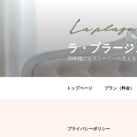
コ
ン
テ
ン
ツ
へ
ラ・プラージ
ス
キ
20年後にもストーリーの見える
ッ
プ
トップページ
プラン（料金）
プライバシーポリシー