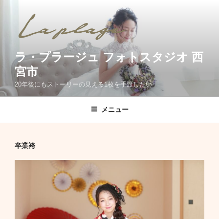
コ
ン
テ
ン
ツ
ラ・プラージュ フォトスタジオ 西
へ
宮市
ス
20年後にもストーリーの見える1枚を手渡したい
キ
ッ
メニュー
プ
卒業袴