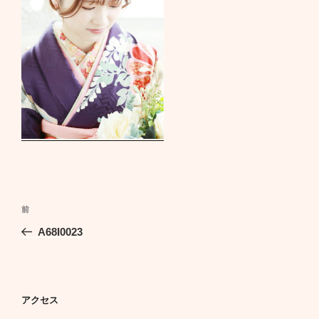
投
前
前
稿
の
A68I0023
ナ
投
ビ
稿
ゲ
ー
アクセス