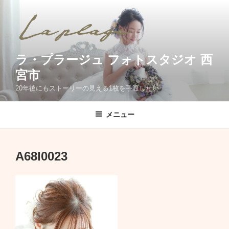
コ
ン
テ
ン
ツ
ラ・プラージュ フォトスタジオ 西
へ
宮市
ス
20年後にもストーリーの見える1枚を手渡したい
キ
ッ
メニュー
プ
A68I0023