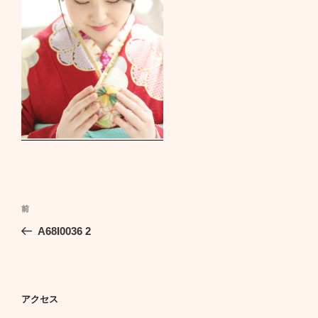
投
前
前
稿
の
A68I0036 2
ナ
投
ビ
稿
ゲ
ー
アクセス