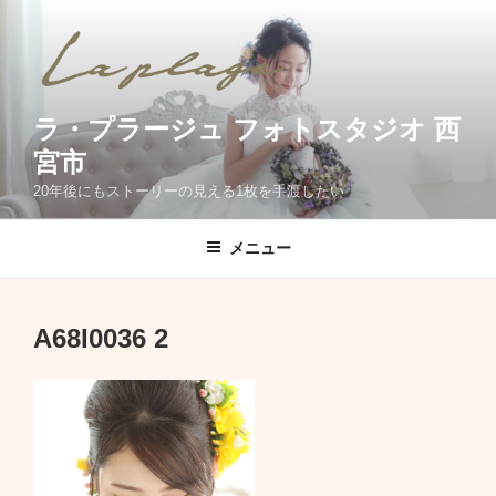
コ
ン
テ
ン
ツ
ラ・プラージュ フォトスタジオ 西
へ
宮市
ス
20年後にもストーリーの見える1枚を手渡したい
キ
ッ
メニュー
プ
A68I0036 2