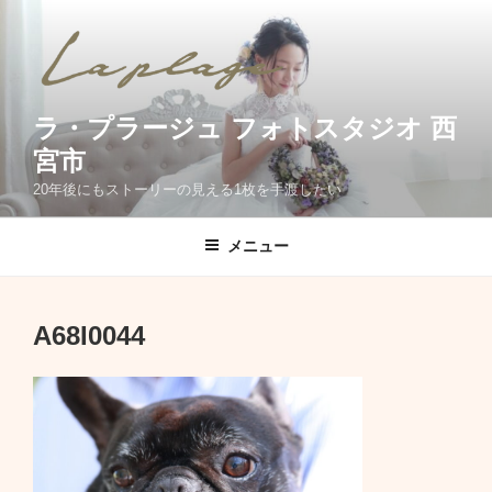
コ
ン
テ
ン
ツ
ラ・プラージュ フォトスタジオ 西
へ
宮市
ス
20年後にもストーリーの見える1枚を手渡したい
キ
ッ
メニュー
プ
A68I0044