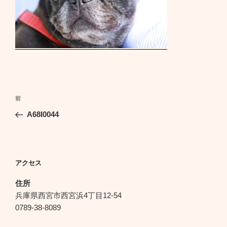
投
前
前
稿
の
A68I0044
ナ
投
ビ
稿
ゲ
ー
アクセス
シ
住所
ョ
兵庫県西宮市西宮浜4丁目12-54
ン
0789-38-8089