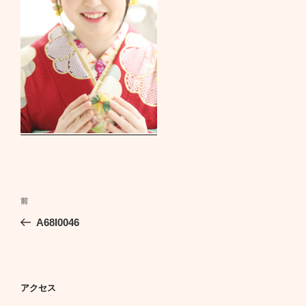
投
前
前
稿
の
A68I0046
ナ
投
ビ
稿
ゲ
ー
アクセス