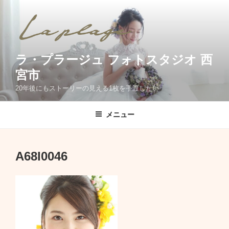
コ
ン
テ
ン
ツ
ラ・プラージュ フォトスタジオ 西
へ
宮市
ス
20年後にもストーリーの見える1枚を手渡したい
キ
ッ
メニュー
プ
A68I0046