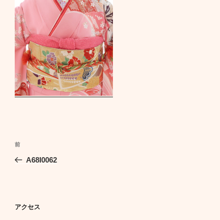
投
前
前
稿
の
A68I0062
ナ
投
ビ
稿
ゲ
ー
アクセス