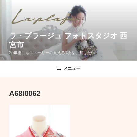
コ
ン
テ
ン
ツ
ラ・プラージュ フォトスタジオ 西
へ
宮市
ス
20年後にもストーリーの見える1枚を手渡したい
キ
ッ
メニュー
プ
A68I0062