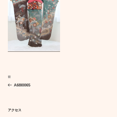
投
前
前
稿
の
A68I0065
ナ
投
ビ
稿
ゲ
ー
アクセス