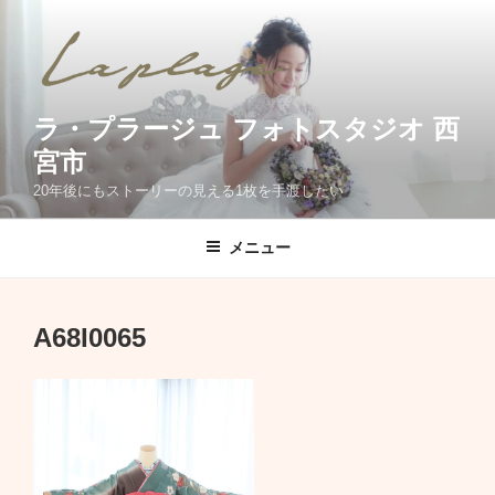
コ
ン
テ
ン
ツ
ラ・プラージュ フォトスタジオ 西
へ
宮市
ス
20年後にもストーリーの見える1枚を手渡したい
キ
ッ
メニュー
プ
A68I0065