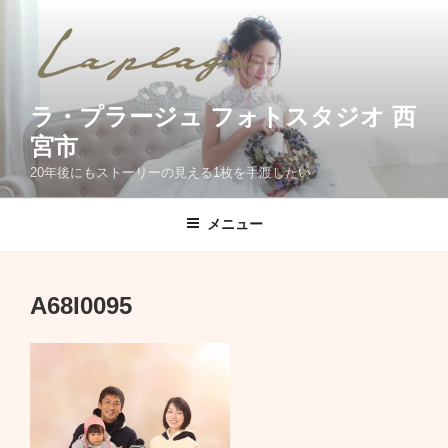
コ
ン
テ
ン
ツ
ラ・プラージュ フォトスタジオ 西
へ
宮市
ス
20年後にもストーリーの見える1枚を手渡したい
キ
ッ
メニュー
プ
A68I0095