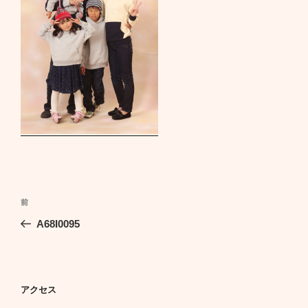
投
前
前
稿
の
A68I0095
ナ
投
ビ
稿
ゲ
ー
アクセス