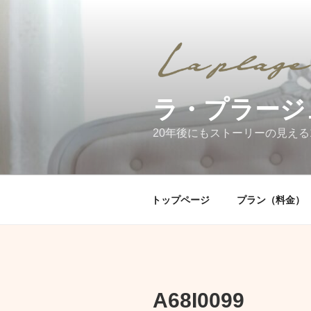
コ
ン
テ
ン
ツ
へ
ラ・プラージ
ス
キ
20年後にもストーリーの見える
ッ
プ
トップページ
プラン（料金）
A68I0099