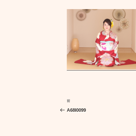
投
前
前
稿
の
A68I0099
投
ナ
稿
ビ