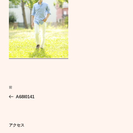
投
前
前
稿
の
A68I0141
ナ
投
ビ
稿
ゲ
ー
アクセス