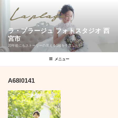
コ
ン
テ
ン
ツ
ラ・プラージュ フォトスタジオ 西
へ
宮市
ス
20年後にもストーリーの見える1枚を手渡したい
キ
ッ
メニュー
プ
A68I0141