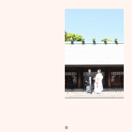
投
前
前