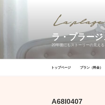
コ
ン
テ
ン
ツ
へ
ラ・プラージ
ス
キ
20年後にもストーリーの見える
ッ
プ
トップページ
プラン（料金）
A68I0407