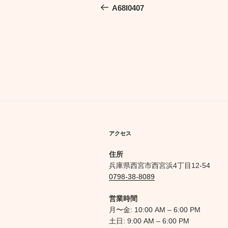
稿
の
A68I0407
投
ナ
稿
ビ
ゲ
ー
シ
ョ
ン
アクセス
住所
兵庫県西宮市西宮浜4丁目12-54
0798-38-8089
営業時間
月〜金: 10:00 AM – 6:00 PM
土日: 9:00 AM – 6:00 PM