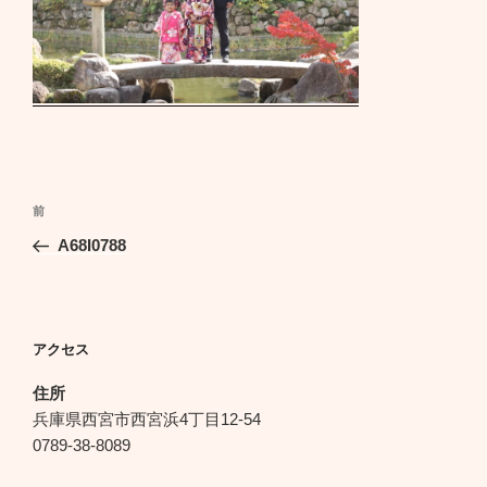
投
前
前
稿
の
A68I0788
ナ
投
ビ
稿
ゲ
ー
アクセス
シ
住所
ョ
兵庫県西宮市西宮浜4丁目12-54
ン
0789-38-8089