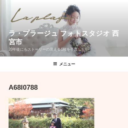
コ
ン
テ
ン
ツ
ラ・プラージュ フォトスタジオ 西
へ
宮市
ス
20年後にもストーリーの見える1枚を手渡したい
キ
ッ
メニュー
プ
A68I0788