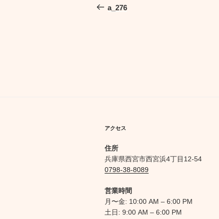
稿
の
a_276
投
ナ
稿
ビ
ゲ
ー
シ
ョ
ン
アクセス
住所
兵庫県西宮市西宮浜4丁目12-54
0798-38-8089
営業時間
月〜金: 10:00 AM – 6:00 PM
土日: 9:00 AM – 6:00 PM