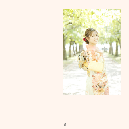
投
前
前