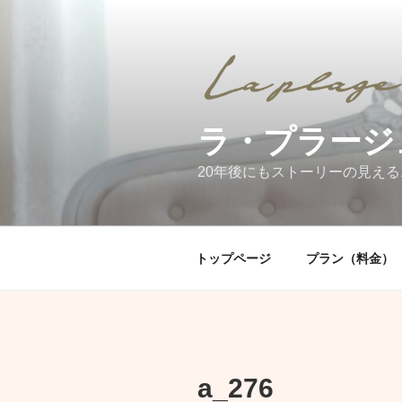
コ
ン
テ
ン
ツ
へ
ラ・プラージ
ス
キ
20年後にもストーリーの見える
ッ
プ
トップページ
プラン（料金）
a_276