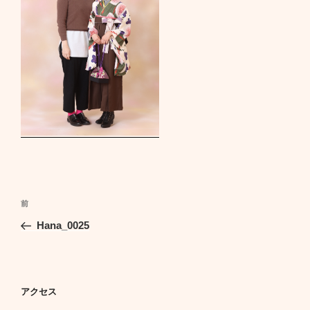
投
前
前
稿
の
Hana_0025
ナ
投
ビ
稿
ゲ
ー
アクセス