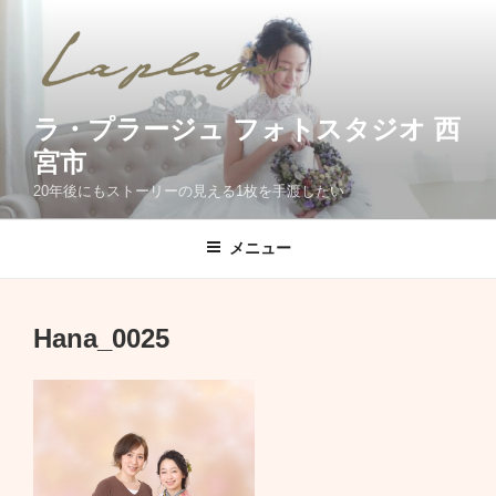
コ
ン
テ
ン
ツ
ラ・プラージュ フォトスタジオ 西
へ
宮市
ス
20年後にもストーリーの見える1枚を手渡したい
キ
ッ
メニュー
プ
Hana_0025