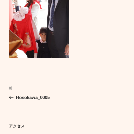
投
前
前
稿
の
Hosokawa_0005
ナ
投
ビ
稿
ゲ
ー
アクセス