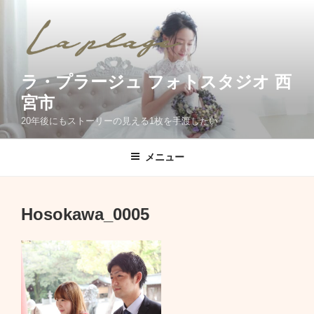
コ
ン
テ
ン
ツ
ラ・プラージュ フォトスタジオ 西
へ
宮市
ス
20年後にもストーリーの見える1枚を手渡したい
キ
ッ
メニュー
プ
Hosokawa_0005