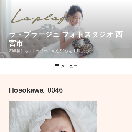
コ
ン
テ
ン
ツ
ラ・プラージュ フォトスタジオ 西
へ
宮市
ス
20年後にもストーリーの見える1枚を手渡したい
キ
ッ
メニュー
プ
Hosokawa_0046