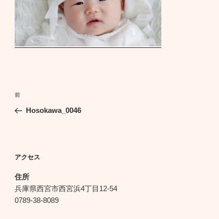
投
前
前
稿
の
Hosokawa_0046
ナ
投
ビ
稿
ゲ
ー
アクセス
シ
住所
ョ
兵庫県西宮市西宮浜4丁目12-54
ン
0789-38-8089