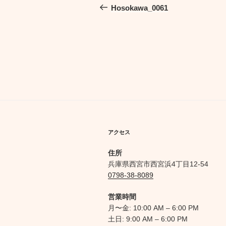
稿
の
Hosokawa_0061
投
ナ
稿
ビ
ゲ
ー
シ
ョ
ン
アクセス
住所
兵庫県西宮市西宮浜4丁目12-54
0798-38-8089
営業時間
月〜金: 10:00 AM – 6:00 PM
土日: 9:00 AM – 6:00 PM