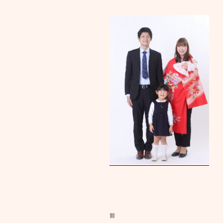
投
前
前