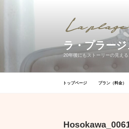
コ
ン
テ
ン
ツ
へ
ラ・プラージ
ス
キ
20年後にもストーリーの見える
ッ
プ
トップページ
プラン（料金）
Hosokawa_006