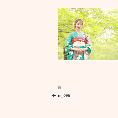
投
前
前
稿
の
ni_095
投
ナ
稿
ビ