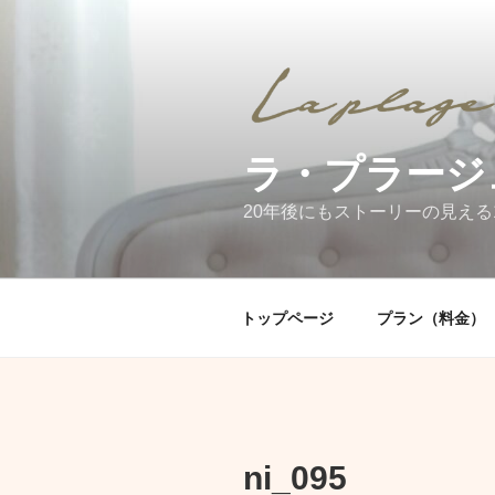
コ
ン
テ
ン
ツ
へ
ラ・プラージ
ス
キ
20年後にもストーリーの見える
ッ
プ
トップページ
プラン（料金）
ni_095